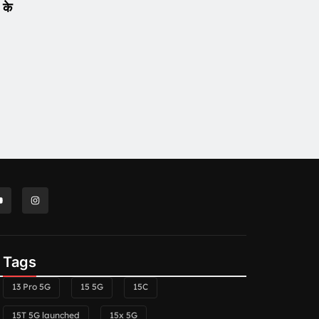
 के
Tags
13 Pro 5G
15 5G
15C
15T 5G launched
15x 5G