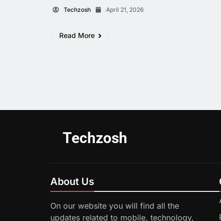
Techzosh
April 21, 2026
Read More
Techzosh
About Us
On our website you will find all the
updates related to mobile, technology,