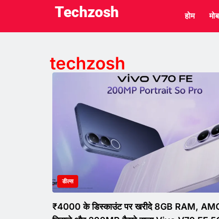
Techzosh
होम
मोब
techzosh
डील्स
₹4000 के डिस्काउंट पर खरीदे 8GB RAM, A