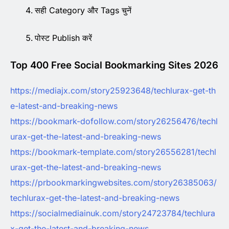
सही Category और Tags चुनें
पोस्ट Publish करें
Top 400 Free Social Bookmarking Sites 2026
https://mediajx.com/story25923648/techlurax-get-th
e-latest-and-breaking-news
https://bookmark-dofollow.com/story26256476/techl
urax-get-the-latest-and-breaking-news
https://bookmark-template.com/story26556281/techl
urax-get-the-latest-and-breaking-news
https://prbookmarkingwebsites.com/story26385063/
techlurax-get-the-latest-and-breaking-news
https://socialmediainuk.com/story24723784/techlura
x-get-the-latest-and-breaking-news