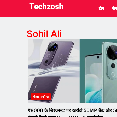
Techzosh
होम
मोब
Sohil Ali
मोबाइल फोन्स
₹8000 के डिस्काउंट पर खरीदो 50MP बैक और