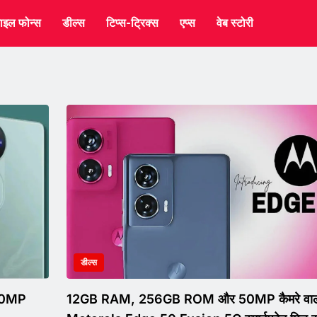
ाइल फोन्स
डील्स
टिप्स-ट्रिक्स
एप्स
वेब स्टोरी
डील्स
 50MP
12GB RAM, 256GB ROM और 50MP कैमरे वा