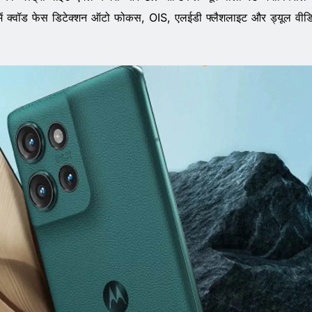
 में क्वॉड फेस डिटेक्शन ऑटो फोकस, OIS, एलईडी फ्लैशलाइट और ड्यूल वीड