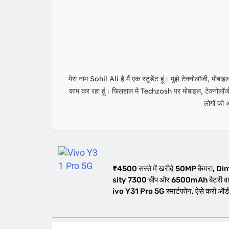
मेरा नाम Sohil Ali है मैं एक स्टूडेंट हूं। मुझे टेक्नोलॉजी, मो
काम कर रहा हूं। फिलहाल में Techzosh पर मोबाइल, टेक्नोलॉजी औ
लोगों को
₹4500 सस्ते में खरीदे 50MP कैमरा, D
sity 7300 चीप और 6500mAh बैटरी वा
ivo Y31 Pro 5G स्मार्टफोन, ऐसे करो ऑर्