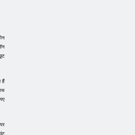
फोन
जॉन
छूट
हैं
साथ
ुपए
 पर
उंट