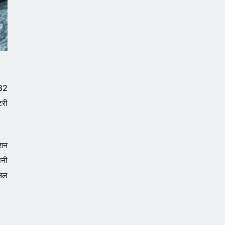
 32
टरी
िशन
पनी
रनल