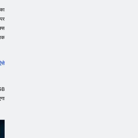
 का
 पर
क्स
लिक
ऐसे
8GB
एगा