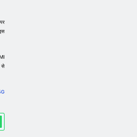
 पर
 इस
EMI
 से
 5G