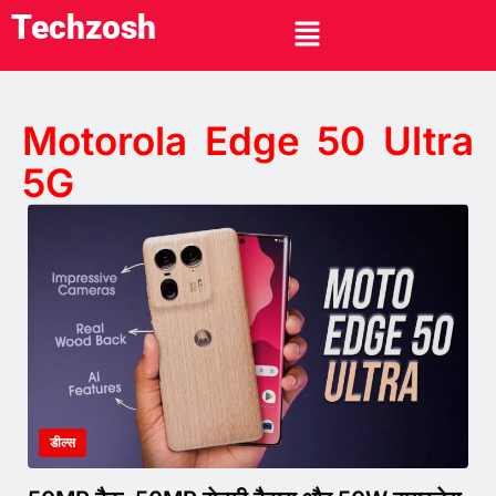
Techzosh
Motorola Edge 50 Ultra
5G
डील्स