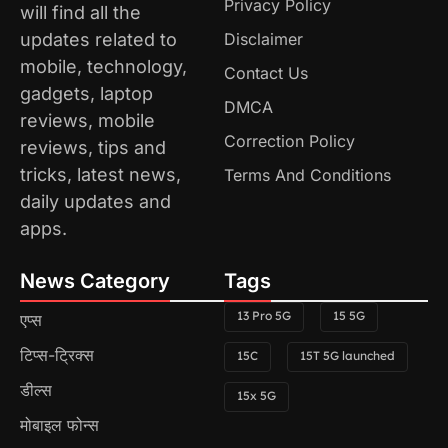
Privacy Policy
will find all the
updates related to
Disclaimer
mobile, technology,
Contact Us
gadgets, laptop
DMCA
reviews, mobile
Correction Policy
reviews, tips and
tricks, latest news,
Terms And Conditions
daily updates and
apps.
News Category
Tags
13 Pro 5G
15 5G
एप्स
टिप्स-ट्रिक्स
15C
15T 5G launched
डील्स
15x 5G
मोबाइल फोन्स