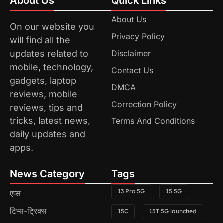
About Us
Quick Links
About Us
On our website you
Privacy Policy
will find all the
updates related to
Disclaimer
mobile, technology,
Contact Us
gadgets, laptop
DMCA
reviews, mobile
Correction Policy
reviews, tips and
tricks, latest news,
Terms And Conditions
daily updates and
apps.
News Category
Tags
13 Pro 5G
15 5G
एप्स
टिप्स-ट्रिक्स
15C
15T 5G launched