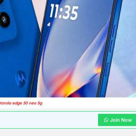
orola edge 50 neo 5g
Join Now