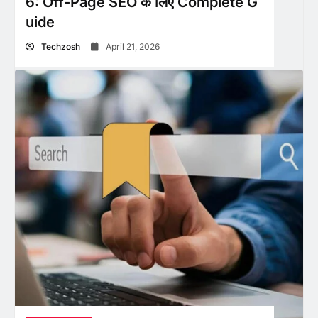
6: Off-Page SEO के लिए Complete G
uide
Techzosh
April 21, 2026