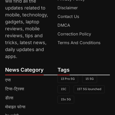
will find all the
updates related to
Disclaimer
mobile, technology,
Contact Us
gadgets, laptop
DMCA
reviews, mobile
Correction Policy
reviews, tips and
tricks, latest news,
Terms And Conditions
daily updates and
apps.
News Category
Tags
13 Pro 5G
15 5G
एप्स
टिप्स-ट्रिक्स
15C
15T 5G launched
डील्स
15x 5G
मोबाइल फोन्स