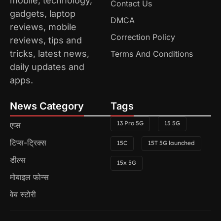
mobile, technology,
Contact Us
gadgets, laptop
DMCA
reviews, mobile
Correction Policy
reviews, tips and
tricks, latest news,
Terms And Conditions
daily updates and
apps.
News Category
Tags
13 Pro 5G
15 5G
एप्स
टिप्स-ट्रिक्स
15C
15T 5G launched
डील्स
15x 5G
मोबाइल फोन्स
वेब स्टोरी